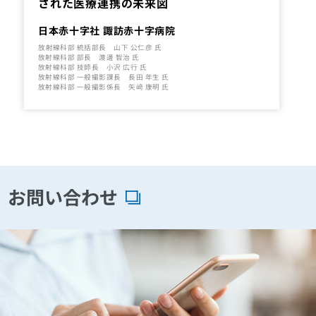
された医療連携の未来図
日本赤十字社 諏訪赤十字病院
放射線科部 統括部長 山下 公仁彦 氏
放射線科部 部長 渡邊 智治 氏
放射線科部 技師長 小沢 広行 氏
放射線科部 一般撮影課長 長田 年生 氏
放射線科部 一般撮影係長 矢﨑 康明 氏
お問い合わせ